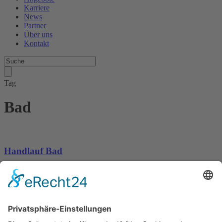
Karriere
News
Partner
Über uns
Kontakt
Tag
Bad
Handlauf Bad
Tags
Bad
Kontakt
Meisterbetrieb Metallbau Manuel Pawel
Am Kreuzweg Nord 6