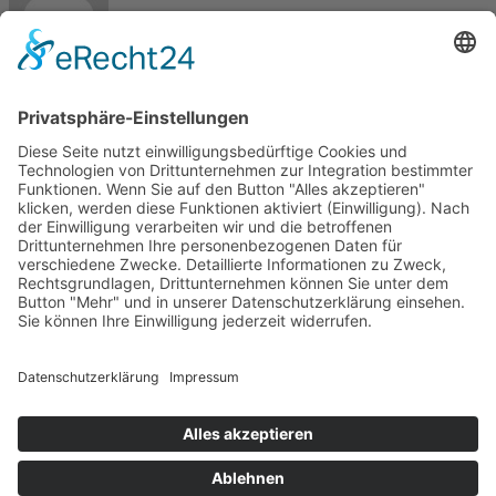
Max
Kontakt
Meisterbetrieb Metallbau Manuel Pawel
Am Kreuzweg Nord 6
86668 Karlshuld
Telefon: +49 (0)176 58699916
E-Mail:
info@metallbau-pawel.de
Projekte
Ausbildung