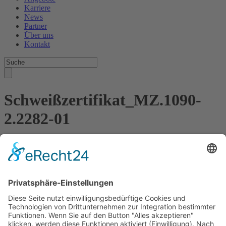
Karriere
News
Partner
Über uns
Kontakt
Schweißzertifikat_MZ.1090-
2.2282-01
Kontakt
Meisterbetrieb Metallbau Manuel Pawel
Am Kreuzweg Nord 6
86668 Karlshuld
Telefon: +49 (0)176 58699916