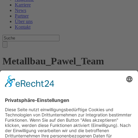
Karriere
News
Partner
Über uns
Kontakt
Metallbau_Pawel_Team
Kontakt
Meisterbetrieb Metallbau Manuel Pawel
Am Kreuzweg Nord 6
86668 Karlshuld
Telefon: +49 (0)176 58699916
E-Mail:
info@metallbau-pawel.de