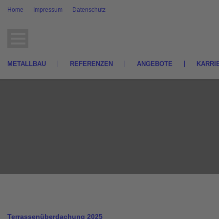
Home
Impressum
Datenschutz
METALLBAU
REFERENZEN
ANGEBOTE
KARRI
Terrassenüberdachung 2025