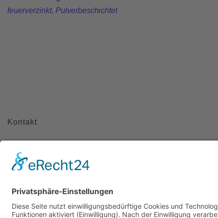
feuerverzinkt
,
Pulverbeschichtet
Kontakt
Meisterbetrieb Metallbau Manuel Pawel
Am Kreuzweg Nord 6
86668 Karlshuld
Telefon: +49 (0)176 58699916
E-Mail:
info@metallbau-pawel.de