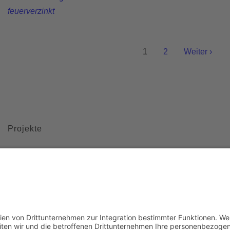
feuerverzinkt
1
2
Weiter ›
Projekte