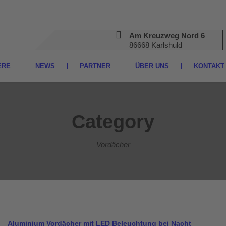
Am Kreuzweg Nord 6
86668 Karlshuld
ERE
NEWS
PARTNER
ÜBER UNS
KONTAKT
Category
Vordächer
Aluminium Vordächer mit LED Beleuchtung bei Nacht