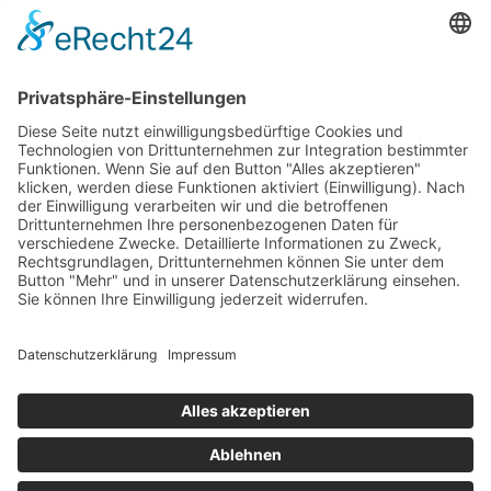
86668 Karlshuld
Telefon: +49 (0)176 58699916
E-Mail:
info@metallbau-pawel.de
Projekte
Ausbildung