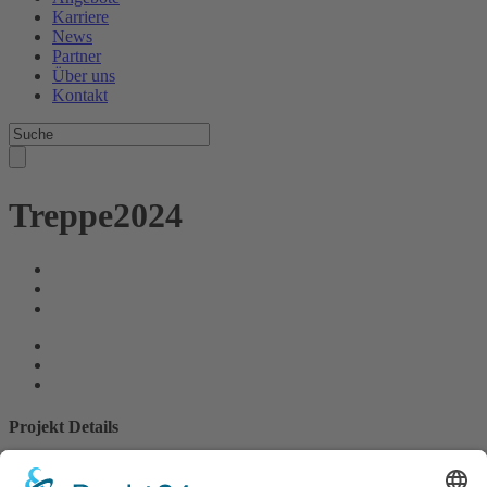
Karriere
News
Partner
Über uns
Kontakt
Treppe2024
Projekt Details
vorherig
/
weiter