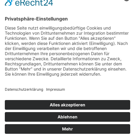
Kontakt
Meisterbetrieb Metallbau Manuel Pawel
Am Kreuzweg Nord 6
86668 Karlshuld
Telefon: +49 (0)176 58699916
E-Mail:
info@metallbau-pawel.de
Projekte
Ausbildung