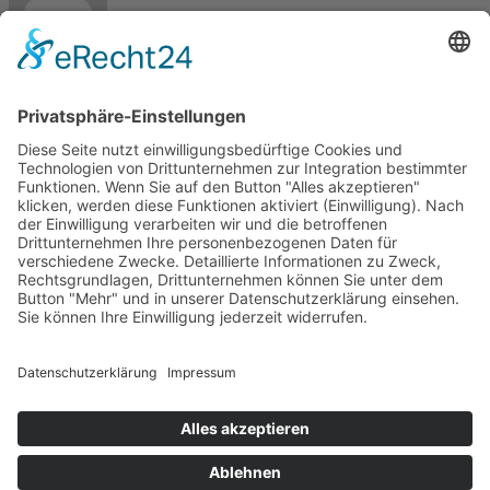
Max
Kontakt
Meisterbetrieb Metallbau Manuel Pawel
Am Kreuzweg Nord 6
86668 Karlshuld
Telefon: +49 (0)176 58699916
E-Mail:
info@metallbau-pawel.de
Projekte
Ausbildung