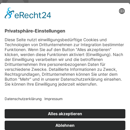
Max
Kontakt
Meisterbetrieb Metallbau Manuel Pawel
Am Kreuzweg Nord 6
86668 Karlshuld
Telefon: +49 (0)176 58699916
E-Mail:
info@metallbau-pawel.de
Projekte
Ausbildung