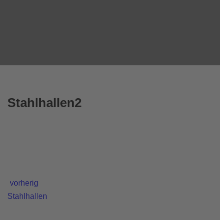
Stahlhallen2
vorherig
Stahlhallen