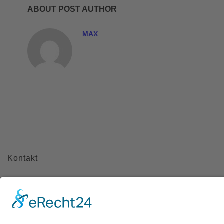
ABOUT POST AUTHOR
MAX
Kontakt
Meisterbetrieb Metallbau Manuel Pawel
Am Kreuzweg Nord 6
86668 Karlshuld