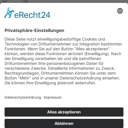
Max
Kontakt
Meisterbetrieb Metallbau Manuel Pawel
Am Kreuzweg Nord 6
86668 Karlshuld
Telefon: +49 (0)176 58699916
E-Mail:
info@metallbau-pawel.de
Projekte
Ausbildung