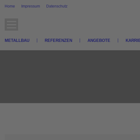
Home
Impressum
Datenschutz
METALLBAU
REFERENZEN
ANGEBOTE
KARRI