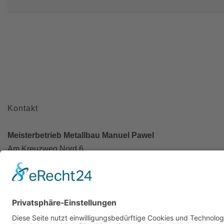
Kontakt
Meisterbetrieb Metallbau Manuel Pawel
Am Kreuzweg Nord 6
86668 Karlshuld
Telefon: +49 (0)176 58699916
E-Mail:
info@metallbau-pawel.de