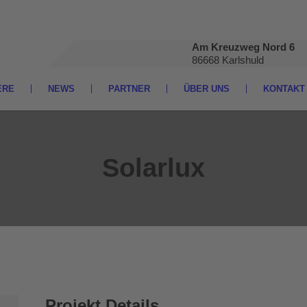
Am Kreuzweg Nord 6
86668 Karlshuld
ERE
NEWS
PARTNER
ÜBER UNS
KONTAKT
Solarlux
Projekt Details