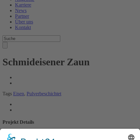
Karriere
News
Partner
Über uns
Kontakt
Schmideisener Zaun
Tags
Eisen
,
Pulverbeschichtet
Projekt Details
weiter