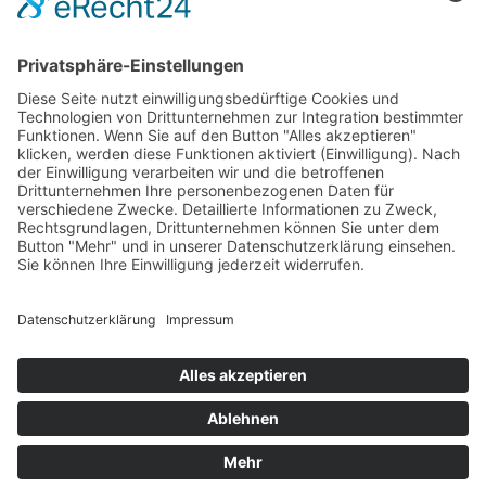
Kontakt
Meisterbetrieb Metallbau Manuel Pawel
Am Kreuzweg Nord 6
86668 Karlshuld
Telefon: +49 (0)176 58699916
E-Mail:
info@metallbau-pawel.de
Projekte
Ausbildung
Copyright Metallbau Manuel Pawel