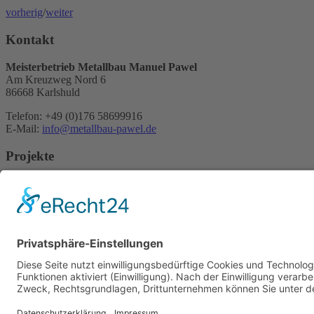
vorherig
/
weiter
Kontakt
Meisterbetrieb Metallbau Manuel Pawel
Am Kreuzweg Nord 6
86668 Karlshuld
Telefon: +49 (0)176 58699916
E-Mail:
info@metallbau-pawel.de
Projekte
Ausbildung