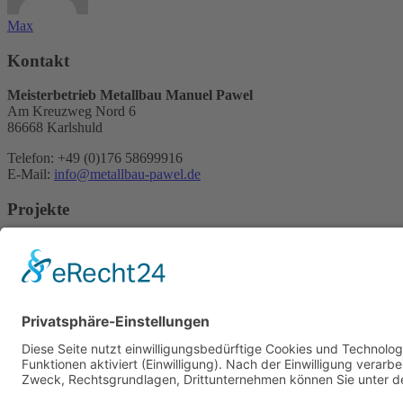
Max
Kontakt
Meisterbetrieb Metallbau Manuel Pawel
Am Kreuzweg Nord 6
86668 Karlshuld
Telefon: +49 (0)176 58699916
E-Mail:
info@metallbau-pawel.de
Projekte
Ausbildung