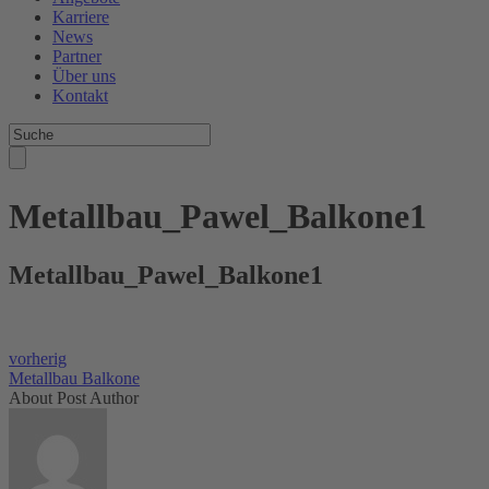
Karriere
News
Partner
Über uns
Kontakt
Metallbau_Pawel_Balkone1
Metallbau_Pawel_Balkone1
vorherig
Metallbau Balkone
About Post Author