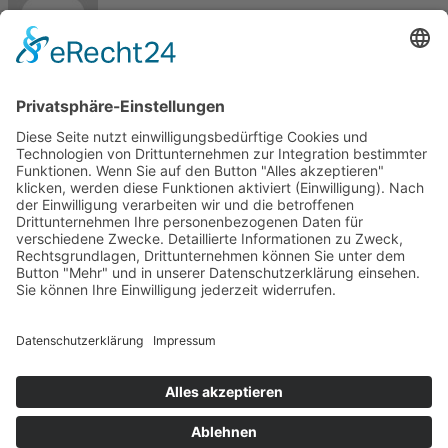
Max
Kontakt
Meisterbetrieb Metallbau Manuel Pawel
Am Kreuzweg Nord 6
86668 Karlshuld
Telefon: +49 (0)176 58699916
E-Mail:
info@metallbau-pawel.de
Projekte
Ausbildung