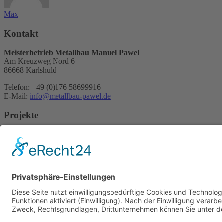
Max
Kontakt
Meisterbetrieb Metallbau Manuel Pawel
Am Kreuzweg Nord 6
86668 Karlshuld
Telefon: +49 (0)176 58699916
E-Mail:
info@metallbau-pawel.de
Projekte
Ausbildung