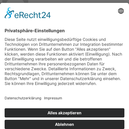
Max
Kontakt
Meisterbetrieb Metallbau Manuel Pawel
Am Kreuzweg Nord 6
86668 Karlshuld
Telefon: +49 (0)176 58699916
E-Mail:
info@metallbau-pawel.de
Projekte
Ausbildung