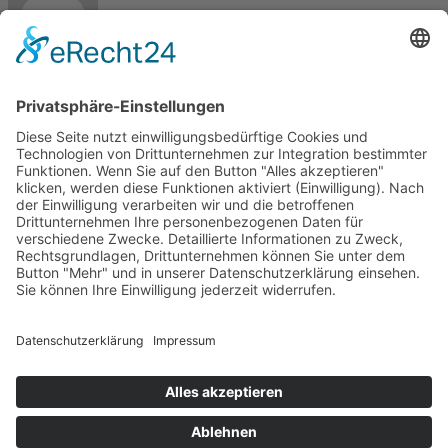
Max
Kontakt
Meisterbetrieb Metallbau Manuel Pawel
Am Kreuzweg Nord 6
86668 Karlshuld
Telefon: +49 (0)176 58699916
E-Mail:
info@metallbau-pawel.de
Projekte
Ausbildung