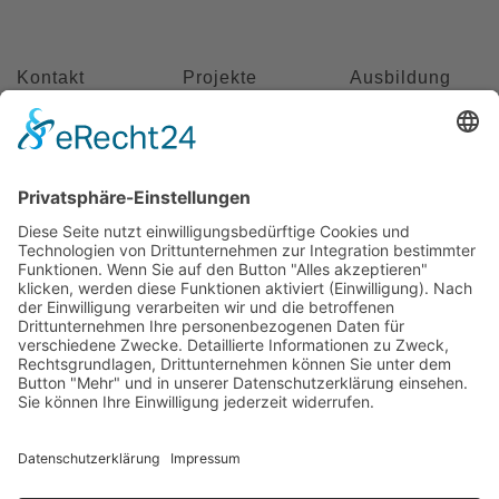
Kontakt
Projekte
Ausbildung
Meisterbetrieb
Metallbau
Manuel Pawel
Am Kreuzweg
Nord 6
86668 Karlshuld
Telefon: +49
(0)176
58699916
E-
Mail:
info@metallbau-
pawel.de