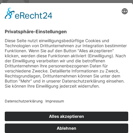
Max
Kontakt
Meisterbetrieb Metallbau Manuel Pawel
Am Kreuzweg Nord 6
86668 Karlshuld
Telefon: +49 (0)176 58699916
E-Mail:
info@metallbau-pawel.de
Projekte
Ausbildung