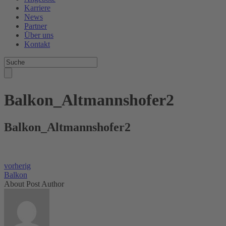
Karriere
News
Partner
Über uns
Kontakt
Balkon_Altmannshofer2
Balkon_Altmannshofer2
vorherig
Balkon
About Post Author