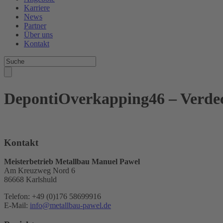
Karriere
News
Partner
Über uns
Kontakt
DepontiOverkapping46 – Verdec
Kontakt
Meisterbetrieb Metallbau Manuel Pawel
Am Kreuzweg Nord 6
86668 Karlshuld
Telefon: +49 (0)176 58699916
E-Mail:
info@metallbau-pawel.de